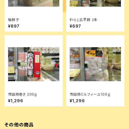
柚餅子
わらじ五平餅 2本
¥897
¥697
市田柿巻き 200g
市田柿ミルフィーユ100ｇ
¥1,296
¥1,296
その他の商品