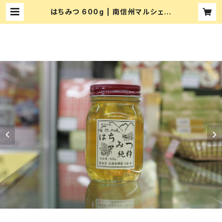
はちみつ 600g | 南信州マルシェ多
月堂