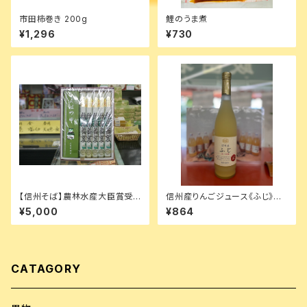
市田柿巻き 200g
鯉のうま煮
¥1,296
¥730
【信州そば】農林水産大臣賞受
信州産りんごジュース《ふじ》果
賞 絵島そば 皇室献上品 ５束つ
汁100％ 500ml
¥5,000
¥864
ゆ付き
CATAGORY