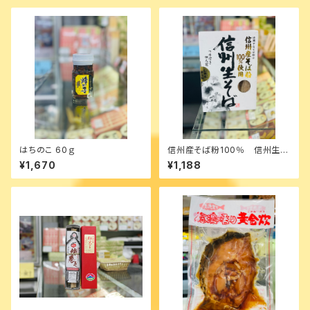
はちのこ 60ｇ
信州産そば粉100％ 信州生そ
ば
¥1,670
¥1,188