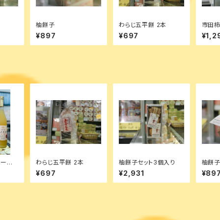
柚餅子
わらじ五平餅 2本
市田柿
¥897
¥697
¥1,2
ュース
わらじ五平餅 2本
柚餅子セット3個入り
柚餅
秋映・
¥697
¥2,931
¥89
汁10