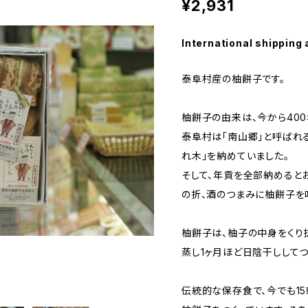
¥2,931
International shipping 
泰阜村産の柚餅子です。
柚餅子の由来は、今から40
泰阜村は「南山郷」と呼ばれる
れ木」を納めていました。
そして、年貢を全部納めるとお
の折、酒のつまみに柚餅子を
柚餅子は、柚子の中身をくり
蒸し1ヶ月ほど日陰干ししてつ
伝統的な保存食で、今でも1