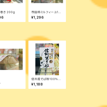
巻き 200g
市田柿ミルフィーユ100
ｇ
96
¥1,296
子
信州産そば粉100％
信州生そば
7
¥1,188