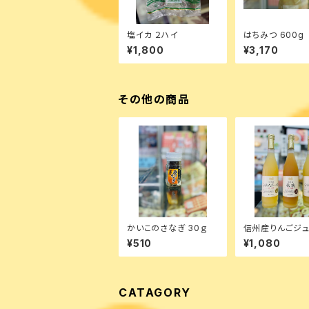
塩イカ ２ハイ
はちみつ 600g
¥1,800
¥3,170
その他の商品
かいこのさなぎ 30ｇ
信州産りんごジ
《シナノゴールド・
¥510
¥1,080
シナノスィート》果
0％ 500ml
CATAGORY