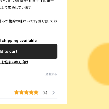
うち、1件の農家が「柚餅子生産組合」
として市販しています。
甘みが絶妙の味わいです。薄く切ってお
l shipping available
d to cart
にお住まいの方向け
通報する
(4)